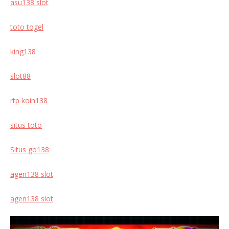
asu138 slot
toto togel
king138
slot88
rtp koin138
situs toto
Situs go138
agen138 slot
agen138 slot