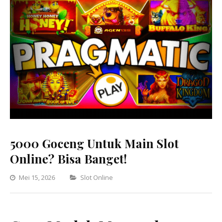
5000 Goceng Untuk Main Slot
Online? Bisa Banget!
Categories
Mei 15, 2026
Slot Online