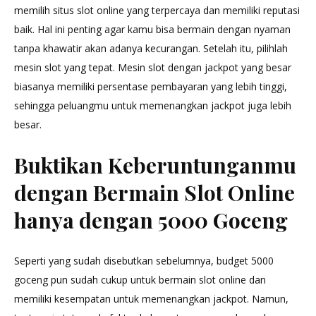
memilih situs slot online yang terpercaya dan memiliki reputasi
baik. Hal ini penting agar kamu bisa bermain dengan nyaman
tanpa khawatir akan adanya kecurangan. Setelah itu, pilihlah
mesin slot yang tepat. Mesin slot dengan jackpot yang besar
biasanya memiliki persentase pembayaran yang lebih tinggi,
sehingga peluangmu untuk memenangkan jackpot juga lebih
besar.
Buktikan Keberuntunganmu
dengan Bermain Slot Online
hanya dengan 5000 Goceng
Seperti yang sudah disebutkan sebelumnya, budget 5000
goceng pun sudah cukup untuk bermain slot online dan
memiliki kesempatan untuk memenangkan jackpot. Namun,