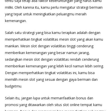
tentu saja tetap ada faktor keberuntungan yang harus kamu
miliki. Oleh karena itu, kamu perlu mengatur strategi bermain
yang tepat untuk meningkatkan peluangmu meraih
kemenangan.
Salah satu strategi yang bisa kamu terapkan adalah dengan
memperhatikan tingkat volatilitas mesin slot yang akan kamu
mainkan. Mesin slot dengan volatilitas tinggi cenderung
memberikan kemenangan yang besar namun jarang,
sedangkan mesin slot dengan volatilitas rendah cenderung
memberikan kemenangan yang lebih kecil namun lebih sering.
Dengan memperhatikan tingkat volatilitas ini, kamu bisa
memilih mesin slot yang sesuai dengan gaya bermain dan
budgetmu.
Selain itu, jangan lupa untuk memanfaatkan bonus dan
promosi yang ditawarkan oleh situs slot online tempat kamu