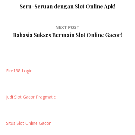
N
Seru-Seruan dengan Slot Online Apk!
a
v
NEXT POST
i
Rahasia Sukses Bermain Slot Online Gacor!
g
a
s
Fire138 Login
i
p
Judi Slot Gacor Pragmatic
o
s
Situs Slot Online Gacor