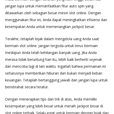
jangan lupa untuk memanfaatkan fitur auto spin yang
ditawarkan oleh sebagian besar mesin slot online. Dengan
menggunakan fitur ini, Anda dapat meningkatkan efisiensi dan
kesempatan Anda untuk memenangkan jackpot besar.
Terakhir, tetaplah bijak dalam mengelola uang Anda saat
bermain slot online. Jangan tergoda untuk terus bermain
meskipun Anda telah kehilangan banyak uang. Jika Anda
merasa tidak beruntung hari itu, lebih baik berhenti sejenak
dan mencoba lagi di lain waktu. Ingatlah bahwa permainan ini
seharusnya memberikan hiburan dan bukan menjadi beban
keuangan. Tetaplah bertanggung jawab dan jangan lupa untuk
beristirahat secara teratur.
Dengan menerapkan tips dan trik di atas, Anda memiliki
kesempatan yang lebih besar untuk meraih jackpot besar di
slot online terbaik. Selalu ingat untuk bermain dengan bijak dan