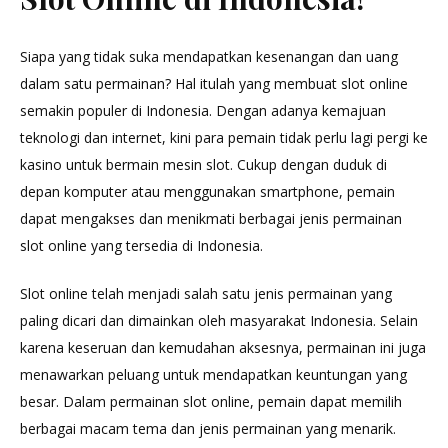
Siapa yang tidak suka mendapatkan kesenangan dan uang
dalam satu permainan? Hal itulah yang membuat slot online
semakin populer di Indonesia. Dengan adanya kemajuan
teknologi dan internet, kini para pemain tidak perlu lagi pergi ke
kasino untuk bermain mesin slot. Cukup dengan duduk di
depan komputer atau menggunakan smartphone, pemain
dapat mengakses dan menikmati berbagai jenis permainan
slot online yang tersedia di Indonesia.
Slot online telah menjadi salah satu jenis permainan yang
paling dicari dan dimainkan oleh masyarakat Indonesia. Selain
karena keseruan dan kemudahan aksesnya, permainan ini juga
menawarkan peluang untuk mendapatkan keuntungan yang
besar. Dalam permainan slot online, pemain dapat memilih
berbagai macam tema dan jenis permainan yang menarik.