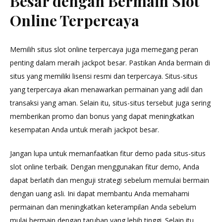
Besar dengan Bermain Slot
Online Terpercaya
Memilih situs slot online terpercaya juga memegang peran
penting dalam meraih jackpot besar. Pastikan Anda bermain di
situs yang memiliki lisensi resmi dan terpercaya. Situs-situs
yang terpercaya akan menawarkan permainan yang adil dan
transaksi yang aman. Selain itu, situs-situs tersebut juga sering
memberikan promo dan bonus yang dapat meningkatkan
kesempatan Anda untuk meraih jackpot besar.
Jangan lupa untuk memanfaatkan fitur demo pada situs-situs
slot online terbaik. Dengan menggunakan fitur demo, Anda
dapat berlatih dan menguji strategi sebelum memulai bermain
dengan uang asli. Ini dapat membantu Anda memahami
permainan dan meningkatkan keterampilan Anda sebelum
mulai bermain dengan taruhan yang lebih tinggi. Selain itu,