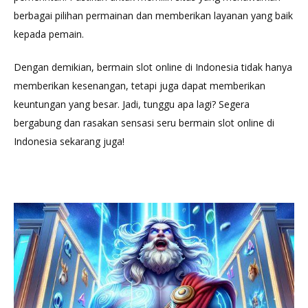
berbagai pilihan permainan dan memberikan layanan yang baik
kepada pemain.
Dengan demikian, bermain slot online di Indonesia tidak hanya
memberikan kesenangan, tetapi juga dapat memberikan
keuntungan yang besar. Jadi, tunggu apa lagi? Segera
bergabung dan rasakan sensasi seru bermain slot online di
Indonesia sekarang juga!