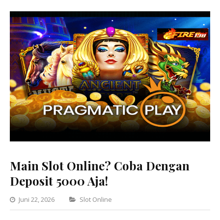
Main Slot Online? Coba Dengan
Deposit 5000 Aja!
Categories
Juni 22, 2026
Slot Online