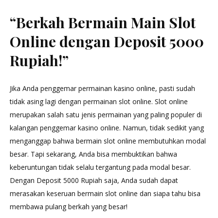
“Berkah Bermain Main Slot
Online dengan Deposit 5000
Rupiah!”
Jika Anda penggemar permainan kasino online, pasti sudah
tidak asing lagi dengan permainan slot online. Slot online
merupakan salah satu jenis permainan yang paling populer di
kalangan penggemar kasino online. Namun, tidak sedikit yang
menganggap bahwa bermain slot online membutuhkan modal
besar. Tapi sekarang, Anda bisa membuktikan bahwa
keberuntungan tidak selalu tergantung pada modal besar.
Dengan Deposit 5000 Rupiah saja, Anda sudah dapat
merasakan keseruan bermain slot online dan siapa tahu bisa
membawa pulang berkah yang besar!