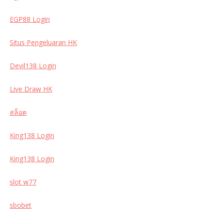
EGP88 Login
Situs Pengeluaran HK
Devil138 Login
Live Draw HK
สล็อต
King138 Login
King138 Login
slot w77
sbobet