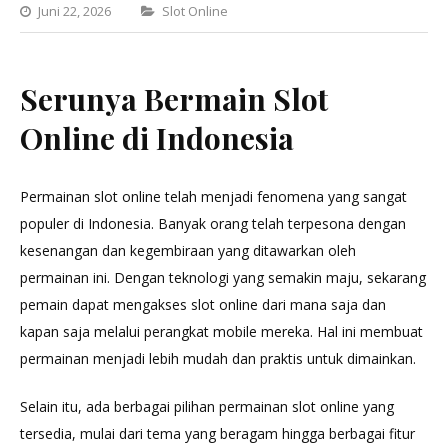
Categories
Juni 22, 2026
Slot Online
Serunya Bermain Slot
Online di Indonesia
Permainan slot online telah menjadi fenomena yang sangat
populer di Indonesia. Banyak orang telah terpesona dengan
kesenangan dan kegembiraan yang ditawarkan oleh
permainan ini. Dengan teknologi yang semakin maju, sekarang
pemain dapat mengakses slot online dari mana saja dan
kapan saja melalui perangkat mobile mereka. Hal ini membuat
permainan menjadi lebih mudah dan praktis untuk dimainkan.
Selain itu, ada berbagai pilihan permainan slot online yang
tersedia, mulai dari tema yang beragam hingga berbagai fitur