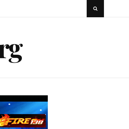
Open
Search
Popup
rg