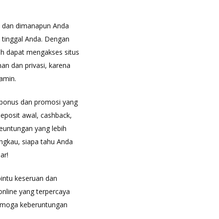
un dan dimanapun Anda
at tinggal Anda. Dengan
ah dapat mengakses situs
an dan privasi, karena
amin.
 bonus dan promosi yang
deposit awal, cashback,
euntungan yang lebih
angkau, siapa tahu Anda
ar!
intu keseruan dan
 online yang terpercaya
semoga keberuntungan