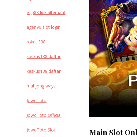
egp88 link alternatif
agen96 slot login
roket 338
kaskus138 daftar
kaskus138 daftar
mahjong ways
JowoToto
JowoToto Official
JowoToto Slot
Main Slot On