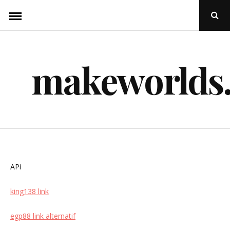
Skip
Ope
to
Sear
Popu
content
makeworlds
APi
king138 link
egp88 link alternatif