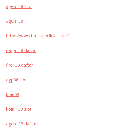
agen138 slot
agen138
https://www.thesuperficial.com/
naga138 daftar
fire138 daftar
egp88 slot
koin69
koin 138 slot
agen138 daftar