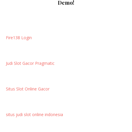
Demo!
a
s
i
Fire138 Login
p
o
Judi Slot Gacor Pragmatic
s
Situs Slot Online Gacor
situs judi slot online indonesia