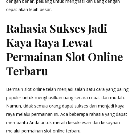
dengan benar, peluang untuk menghasilkan uang dengan
cepat akan lebih besar.
Rahasia Sukses Jadi
Kaya Raya Lewat
Permainan Slot Online
Terbaru
Bermain slot online telah menjadi salah satu cara yang paling
populer untuk menghasilkan uang secara cepat dan mudah.
Namun, tidak semua orang dapat sukses dan menjadi kaya
raya melalui permainan ini. Ada beberapa rahasia yang dapat
membantu Anda untuk meraih kesuksesan dan kekayaan
melalui permainan slot online terbaru.