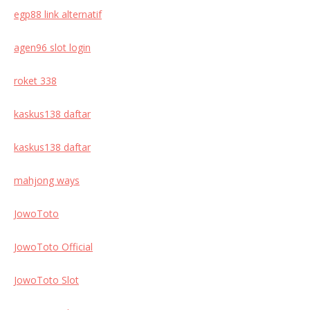
egp88 link alternatif
agen96 slot login
roket 338
kaskus138 daftar
kaskus138 daftar
mahjong ways
JowoToto
JowoToto Official
JowoToto Slot