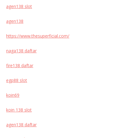
agen138 slot
agen138
https://www.thesuperficial.com/
naga138 daftar
fire138 daftar
egp88 slot
koin69
koin 138 slot
agen138 daftar