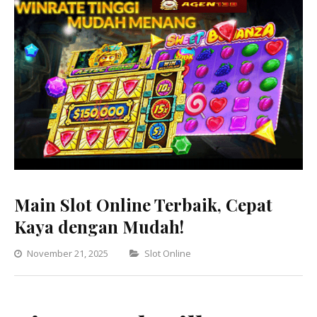
Main Slot Online Terbaik, Cepat
Kaya dengan Mudah!
Categories
November 21, 2025
Slot Online