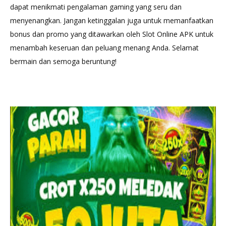
dapat menikmati pengalaman gaming yang seru dan
menyenangkan. Jangan ketinggalan juga untuk memanfaatkan
bonus dan promo yang ditawarkan oleh Slot Online APK untuk
menambah keseruan dan peluang menang Anda. Selamat
bermain dan semoga beruntung!