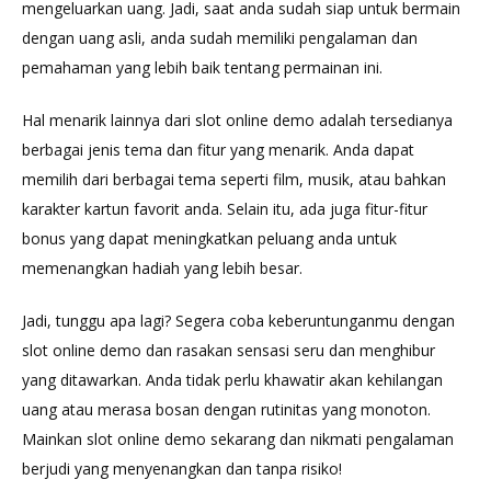
mengeluarkan uang. Jadi, saat anda sudah siap untuk bermain
dengan uang asli, anda sudah memiliki pengalaman dan
pemahaman yang lebih baik tentang permainan ini.
Hal menarik lainnya dari slot online demo adalah tersedianya
berbagai jenis tema dan fitur yang menarik. Anda dapat
memilih dari berbagai tema seperti film, musik, atau bahkan
karakter kartun favorit anda. Selain itu, ada juga fitur-fitur
bonus yang dapat meningkatkan peluang anda untuk
memenangkan hadiah yang lebih besar.
Jadi, tunggu apa lagi? Segera coba keberuntunganmu dengan
slot online demo dan rasakan sensasi seru dan menghibur
yang ditawarkan. Anda tidak perlu khawatir akan kehilangan
uang atau merasa bosan dengan rutinitas yang monoton.
Mainkan slot online demo sekarang dan nikmati pengalaman
berjudi yang menyenangkan dan tanpa risiko!