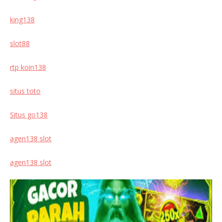
king138
slot88
rtp koin138
situs toto
Situs go138
agen138 slot
agen138 slot