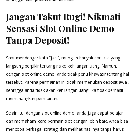
Jangan Takut Rugi! Nikmati
Sensasi Slot Online Demo
Tanpa Deposit!
Saat mendengar kata “judi”, mungkin banyak dari kita yang
langsung berpikir tentang risiko kehilangan uang. Namun,
dengan slot online demo, anda tidak perlu khawatir tentang hal
tersebut. Karena permainan ini tidak memerlukan deposit awal,
sehingga anda tidak akan kehilangan uang jika tidak berhasil
memenangkan permainan.
Selain itu, dengan slot online demo, anda juga dapat belajar
dan memahami cara bermain slot dengan lebih baik. Anda bisa
mencoba berbagai strategi dan melihat hasilnya tanpa harus