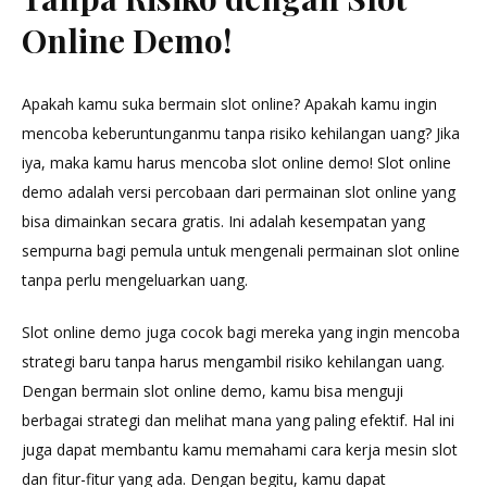
Online Demo!
Apakah kamu suka bermain slot online? Apakah kamu ingin
mencoba keberuntunganmu tanpa risiko kehilangan uang? Jika
iya, maka kamu harus mencoba slot online demo! Slot online
demo adalah versi percobaan dari permainan slot online yang
bisa dimainkan secara gratis. Ini adalah kesempatan yang
sempurna bagi pemula untuk mengenali permainan slot online
tanpa perlu mengeluarkan uang.
Slot online demo juga cocok bagi mereka yang ingin mencoba
strategi baru tanpa harus mengambil risiko kehilangan uang.
Dengan bermain slot online demo, kamu bisa menguji
berbagai strategi dan melihat mana yang paling efektif. Hal ini
juga dapat membantu kamu memahami cara kerja mesin slot
dan fitur-fitur yang ada. Dengan begitu, kamu dapat