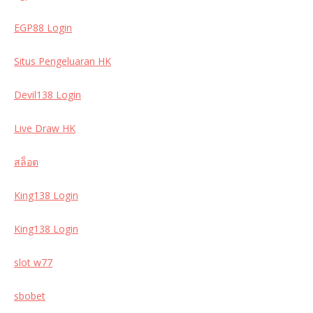
EGP88 Login
Situs Pengeluaran HK
Devil138 Login
Live Draw HK
สล็อต
King138 Login
King138 Login
slot w77
sbobet