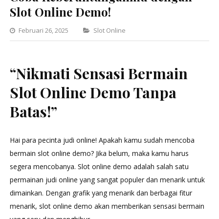
Slot Online Demo!
Categories
Februari 26, 2025
Slot Online
“Nikmati Sensasi Bermain
Slot Online Demo Tanpa
Batas!”
Hai para pecinta judi online! Apakah kamu sudah mencoba
bermain slot online demo? Jika belum, maka kamu harus
segera mencobanya. Slot online demo adalah salah satu
permainan judi online yang sangat populer dan menarik untuk
dimainkan. Dengan grafik yang menarik dan berbagai fitur
menarik, slot online demo akan memberikan sensasi bermain