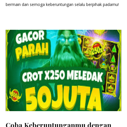
bermain dan semoga keberuntungan selalu berpihak padamu!
Coba Keberuntunganmu dengan