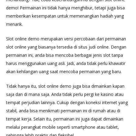
demo! Permainan ini tidak hanya menghibur, tetapi juga bisa
memberikan kesempatan untuk memenangkan hadiah yang
menarik.
Slot online demo merupakan versi percobaan dari permainan
slot online yang biasanya tersedia di situs judi online. Dengan
permainan ini, anda bisa mencoba berbagai jenis slot tanpa
harus menggunakan uang asli. Jadi, anda tidak perlu khawatir
akan kehilangan uang saat mencoba permainan yang baru.
Tidak hanya itu, slot online demo juga bisa dimainkan kapan
saja dan di mana saja. Anda tidak perlu pergi ke kasino atau
tempat perjudian lainnya. Cukup dengan koneksi internet yang
stabil, anda bisa menikmati permainan ini di rumah atau di
tempat kerja. Selain itu, permainan ini juga dapat dimainkan
melalui perangkat mobile seperti smartphone atau tablet,
sehingga lebih praktis dan fleksibel.