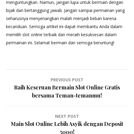
menguntungkan. Namun, jangan lupa untuk bermain dengan
bijak dan bertanggung jawab. Jangan sampai permainan yang
seharusnya menyenangkan malah menjadi beban karena
kecanduan. Semoga artikel ini dapat membantu Anda dalam
memilih slot online terbaik dan meraih kesuksesan dalam
permainan ini. Selamat bermain dan semoga beruntung!
N
PREVIOUS POST
Raih Keseruan Bermain Slot Online Gratis
a
bersama Teman-temanmu!
v
i
NEXT POST
Main Slot Online Lebih Asyik dengan Deposit
g
5000!