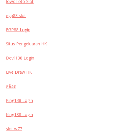
JowoToto Slot
egp88 slot
EGP88 Login
Situs Pengeluaran HK
Devil138 Login
Live Draw HK
สล็อต
King138 Login
King138 Login
slot w77