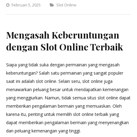
Categories
Februari 5, 2025
Slot Online
Mengasah Keberuntungan
dengan Slot Online Terbaik
Siapa yang tidak suka dengan permainan yang mengasah
keberuntungan? Salah satu permainan yang sangat populer
saat ini adalah slot online. Selain seru, slot online juga
menawarkan peluang besar untuk mendapatkan kemenangan
yang menggiurkan. Namun, tidak semua situs slot online dapat
memberikan pengalaman bermain yang memuaskan. Oleh
karena itu, penting untuk memilih slot online terbaik yang
dapat memberikan pengalaman bermain yang menyenangkan
dan peluang kemenangan yang tinggi.