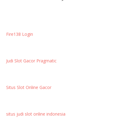
a
s
i
Fire138 Login
p
o
Judi Slot Gacor Pragmatic
s
Situs Slot Online Gacor
situs judi slot online indonesia