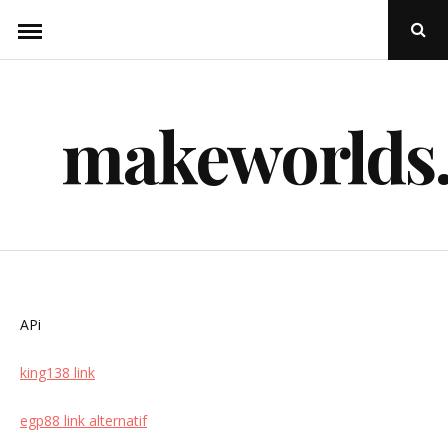
Skip
Ope
to
Sear
Popu
content
makeworlds
APi
king138 link
egp88 link alternatif