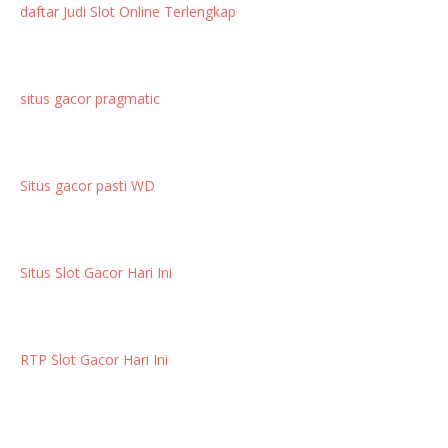
daftar Judi Slot Online Terlengkap
situs gacor pragmatic
Situs gacor pasti WD
Situs Slot Gacor Hari Ini
RTP Slot Gacor Hari Ini