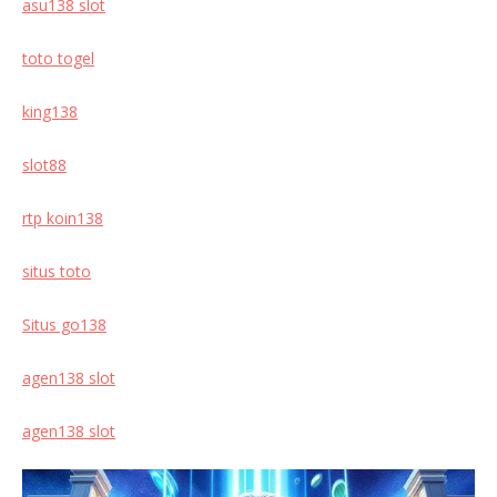
asu138 slot
toto togel
king138
slot88
rtp koin138
situs toto
Situs go138
agen138 slot
agen138 slot