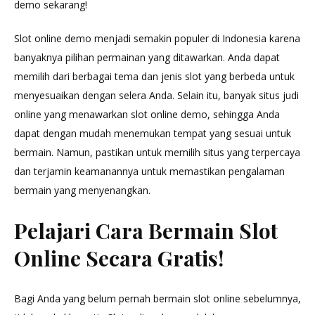
demo sekarang!
Slot online demo menjadi semakin populer di Indonesia karena
banyaknya pilihan permainan yang ditawarkan. Anda dapat
memilih dari berbagai tema dan jenis slot yang berbeda untuk
menyesuaikan dengan selera Anda. Selain itu, banyak situs judi
online yang menawarkan slot online demo, sehingga Anda
dapat dengan mudah menemukan tempat yang sesuai untuk
bermain. Namun, pastikan untuk memilih situs yang terpercaya
dan terjamin keamanannya untuk memastikan pengalaman
bermain yang menyenangkan.
Pelajari Cara Bermain Slot
Online Secara Gratis!
Bagi Anda yang belum pernah bermain slot online sebelumnya,