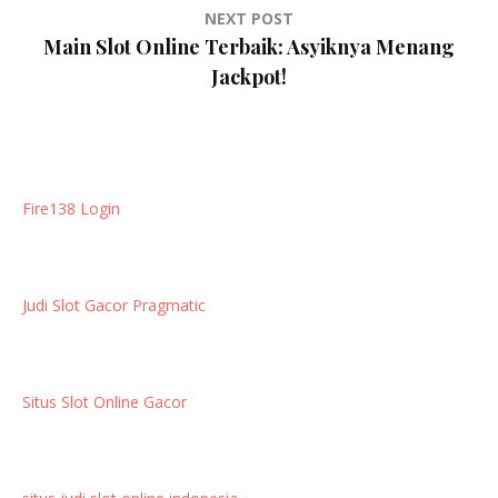
i
NEXT POST
Main Slot Online Terbaik: Asyiknya Menang
g
Jackpot!
a
s
i
Fire138 Login
p
o
Judi Slot Gacor Pragmatic
s
Situs Slot Online Gacor