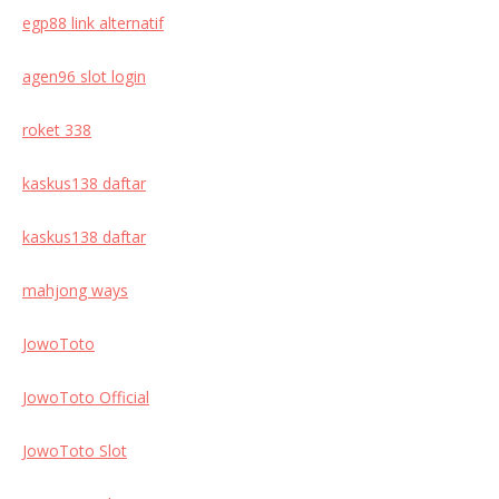
egp88 link alternatif
agen96 slot login
roket 338
kaskus138 daftar
kaskus138 daftar
mahjong ways
JowoToto
JowoToto Official
JowoToto Slot