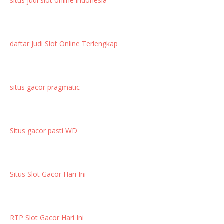
situs judi slot online indonesia
daftar Judi Slot Online Terlengkap
situs gacor pragmatic
Situs gacor pasti WD
Situs Slot Gacor Hari Ini
RTP Slot Gacor Hari Ini