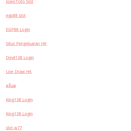
JowoToto Slot
egp88 slot
EGP88 Login
Situs Pengeluaran HK
Devil138 Login
Live Draw HK
สล็อต
King138 Login
King138 Login
slot w77