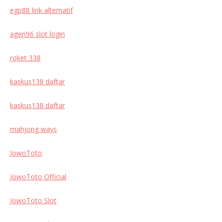
egp88 link alternatif
agen96 slot login
roket 338
kaskus138 daftar
kaskus138 daftar
mahjong ways
JowoToto
JowoToto Official
JowoToto Slot