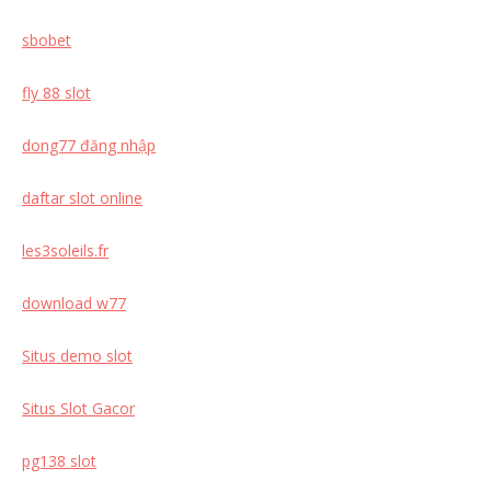
sbobet
fly 88 slot
dong77 đăng nhập
daftar slot online
les3soleils.fr
download w77
Situs demo slot
Situs Slot Gacor
pg138 slot