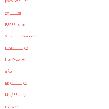
JowoToto Slot
egp88 slot
EGP88 Login
Situs Pengeluaran HK
Devil138 Login
Live Draw HK
สล็อต
King138 Login
King138 Login
slot w77