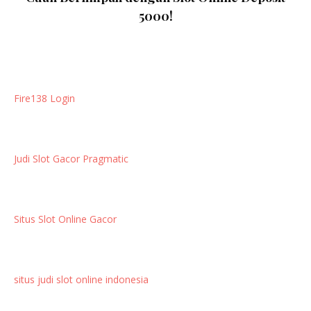
g
5000!
a
s
i
Fire138 Login
p
o
Judi Slot Gacor Pragmatic
s
Situs Slot Online Gacor
situs judi slot online indonesia