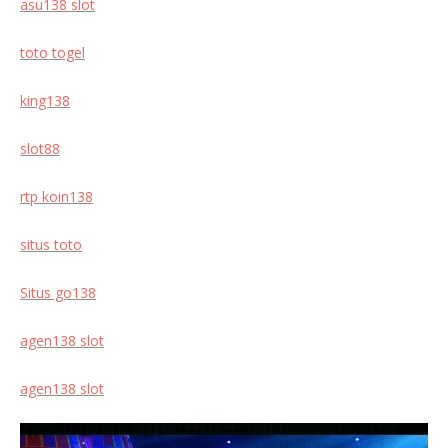
asu138 slot
toto togel
king138
slot88
rtp koin138
situs toto
Situs go138
agen138 slot
agen138 slot