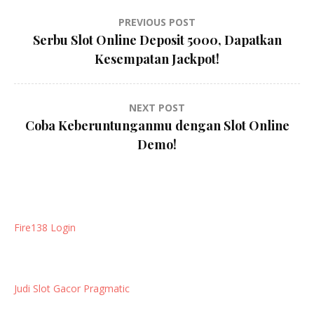
N
PREVIOUS POST
Serbu Slot Online Deposit 5000, Dapatkan
a
Kesempatan Jackpot!
v
i
NEXT POST
Coba Keberuntunganmu dengan Slot Online
g
Demo!
a
s
i
Fire138 Login
p
o
Judi Slot Gacor Pragmatic
s