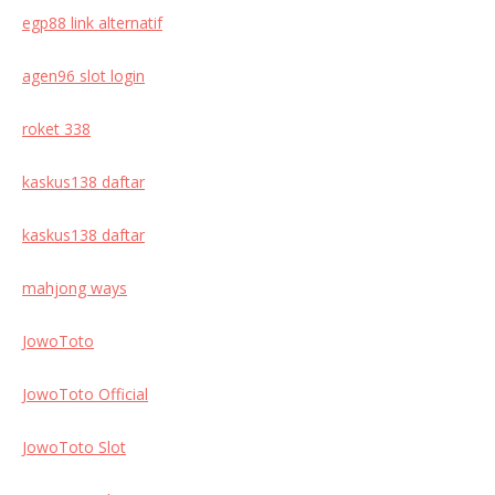
egp88 link alternatif
agen96 slot login
roket 338
kaskus138 daftar
kaskus138 daftar
mahjong ways
JowoToto
JowoToto Official
JowoToto Slot