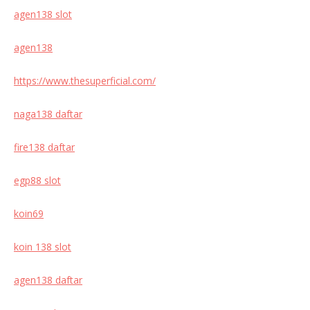
agen138 slot
agen138
https://www.thesuperficial.com/
naga138 daftar
fire138 daftar
egp88 slot
koin69
koin 138 slot
agen138 daftar