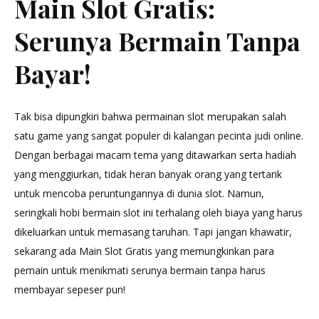
Main Slot Gratis:
Serunya Bermain Tanpa
Bayar!
Tak bisa dipungkiri bahwa permainan slot merupakan salah
satu game yang sangat populer di kalangan pecinta judi online.
Dengan berbagai macam tema yang ditawarkan serta hadiah
yang menggiurkan, tidak heran banyak orang yang tertarik
untuk mencoba peruntungannya di dunia slot. Namun,
seringkali hobi bermain slot ini terhalang oleh biaya yang harus
dikeluarkan untuk memasang taruhan. Tapi jangan khawatir,
sekarang ada Main Slot Gratis yang memungkinkan para
pemain untuk menikmati serunya bermain tanpa harus
membayar sepeser pun!