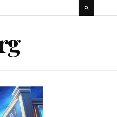
Open
Search
Popup
rg