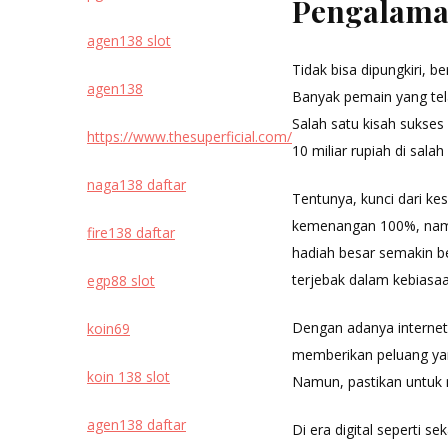
Pengalaman
agen138 slot
Tidak bisa dipungkiri, 
agen138
Banyak pemain yang tel
Salah satu kisah sukses
https://www.thesuperficial.com/
10 miliar rupiah di salah 
naga138 daftar
Tentunya, kunci dari k
kemenangan 100%, namu
fire138 daftar
hadiah besar semakin b
terjebak dalam kebiasaa
egp88 slot
Dengan adanya internet, 
koin69
memberikan peluang yan
koin 138 slot
Namun, pastikan untuk m
agen138 daftar
Di era digital seperti s