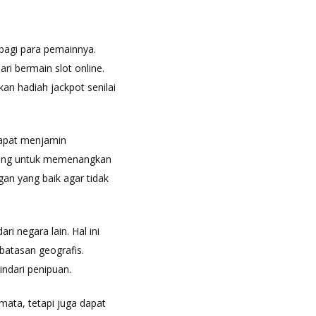
 bagi para pemainnya.
i bermain slot online.
an hadiah jackpot senilai
dapat menjamin
uang untuk memenangkan
an yang baik agar tidak
ri negara lain. Hal ini
batasan geografis.
indari penipuan.
emata, tetapi juga dapat