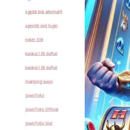
egp88 link alternatif
agen96 slot login
roket 338
kaskus138 daftar
kaskus138 daftar
mahjong ways
JowoToto
JowoToto Official
JowoToto Slot