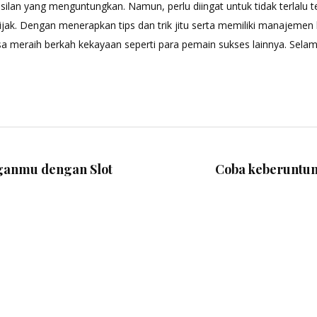
ilan yang menguntungkan. Namun, perlu diingat untuk tidak terlalu 
jak. Dengan menerapkan tips dan trik jitu serta memiliki manajemen
isa meraih berkah kekayaan seperti para pemain sukses lainnya. Sel
ganmu dengan Slot
Coba keberuntu