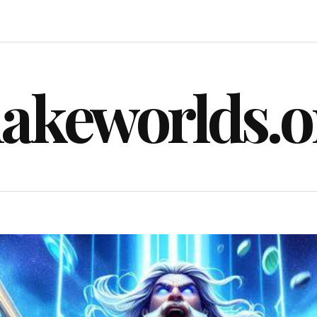
akeworlds.o