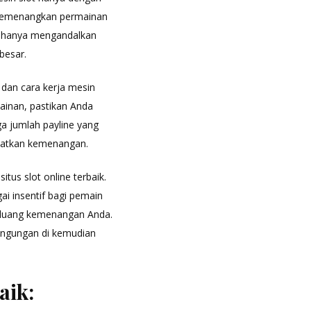
k memenangkan permainan
dak hanya mengandalkan
besar.
dan cara kerja mesin
ainan, pastikan Anda
ga jumlah payline yang
apatkan kemenangan.
tus slot online terbaik.
ai insentif bagi pemain
peluang kemenangan Anda.
ingungan di kemudian
aik: