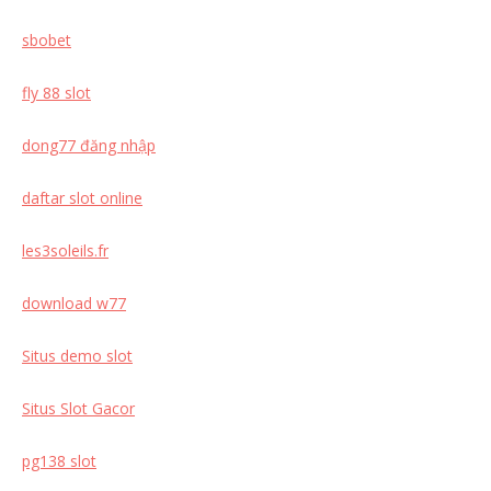
sbobet
fly 88 slot
dong77 đăng nhập
daftar slot online
les3soleils.fr
download w77
Situs demo slot
Situs Slot Gacor
pg138 slot