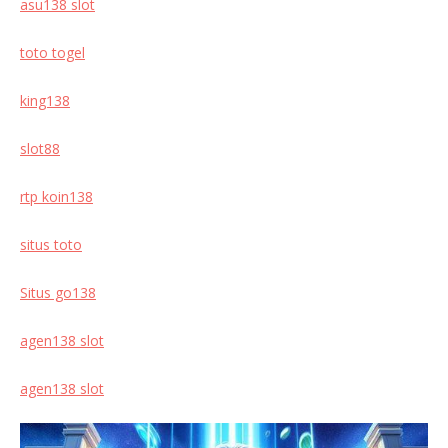
asu138 slot
toto togel
king138
slot88
rtp koin138
situs toto
Situs go138
agen138 slot
agen138 slot