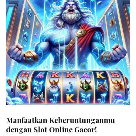
Manfaatkan Keberuntunganmu
dengan Slot Online Gacor!