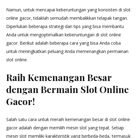
Namun, untuk mencapai keberuntungan yang konsisten di slot
online gacor, tidaklah semudah membalikkan telapak tangan.
Diperlukan beberapa strategi dan tips yang bisa membantu
Anda untuk mengoptimalkan keberuntungan di slot online
gacor. Berikut adalah beberapa cara yang bisa Anda coba
untuk meningkatkan peluang Anda memenangkan permainan
slot online.
Raih Kemenangan Besar
dengan Bermain Slot Online
Gacor!
Salah satu cara untuk meraih kemenangan besar di slot online
gacor adalah dengan memilih mesin slot yang tepat. Setiap
mesin slot memiliki karakteristik yang berbeda-beda, termasuk