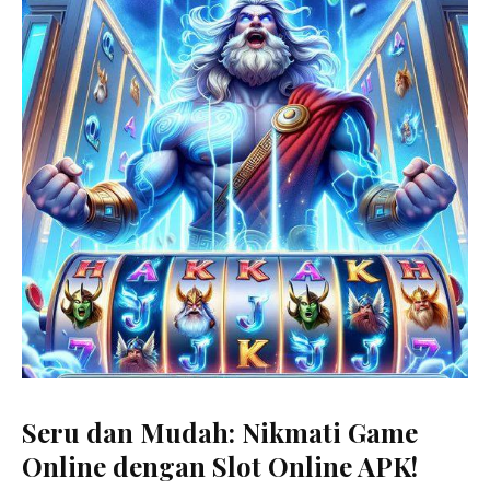
Seru dan Mudah: Nikmati Game
Online dengan Slot Online APK!