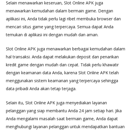
Selain menawarkan keseruan, Slot Online APK juga
menawarkan kemudahan dalam bermain game. Dengan
aplikasi ini, Anda tidak perlu lagi ribet membuka browser dan
mencari situs game yang terpercaya. Semua dapat Anda
temukan di aplikasi ini dengan mudah dan aman.
Slot Online APK juga menawarkan berbagai kemudahan dalam
hal transaksi. Anda dapat melakukan deposit dan penarikan
kredit game dengan mudah dan cepat. Tidak perlu khawatir
dengan keamanan data Anda, karena Slot Online APK telah
menggunakan sistem keamanan yang terpercaya sehingga
data pribadi Anda akan tetap terjaga.
Selain itu, Slot Online APK juga menyediakan layanan
pelanggan yang siap membantu Anda 24 jam setiap hari. Jika
Anda mengalami masalah saat bermain game, Anda dapat
menghubungi layanan pelanggan untuk mendapatkan bantuan