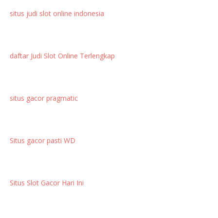
situs judi slot online indonesia
daftar Judi Slot Online Terlengkap
situs gacor pragmatic
Situs gacor pasti WD
Situs Slot Gacor Hari Ini