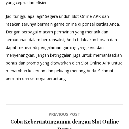
yang cepat dan efisien.
Jadi tunggu apa lagi? Segera unduh Slot Online APK dan
rasakan serunya bermain game online di ponsel cerdas Anda.
Dengan berbagai macam permainan yang menarik dan
kemudahan dalam bertransaksi, Anda tidak akan bosan dan
dapat menikmati pengalaman gaming yang seru dan
menyenangkan. Jangan ketinggalan juga untuk memanfaatkan
bonus dan promo yang ditawarkan oleh Slot Online APK untuk
menambah keseruan dan peluang menang Anda. Selamat
bermain dan semoga beruntung!
N
PREVIOUS POST
Coba Keberuntunganmu dengan Slot Online
a