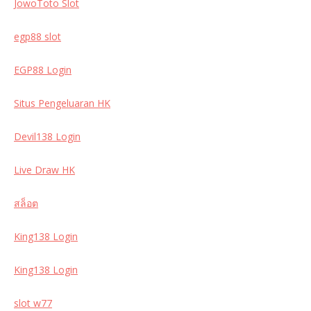
JowoToto Slot
egp88 slot
EGP88 Login
Situs Pengeluaran HK
Devil138 Login
Live Draw HK
สล็อต
King138 Login
King138 Login
slot w77