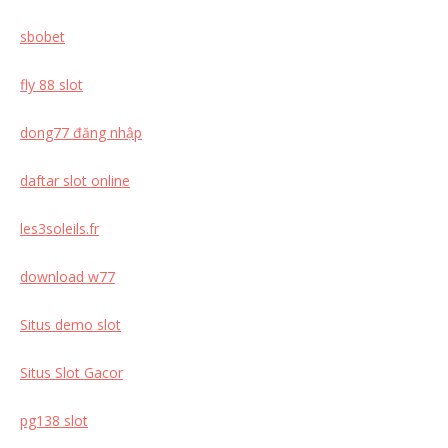
sbobet
fly 88 slot
dong77 đăng nhập
daftar slot online
les3soleils.fr
download w77
Situs demo slot
Situs Slot Gacor
pg138 slot