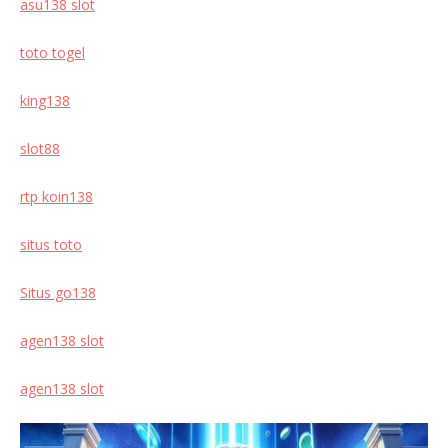
asu138 slot
toto togel
king138
slot88
rtp koin138
situs toto
Situs go138
agen138 slot
agen138 slot