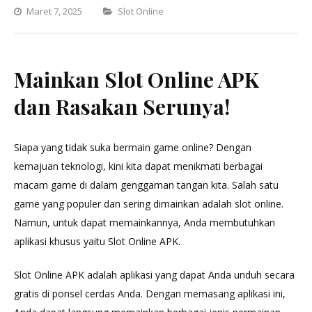
Categories
Maret 7, 2025
Slot Online
Mainkan Slot Online APK
dan Rasakan Serunya!
Siapa yang tidak suka bermain game online? Dengan
kemajuan teknologi, kini kita dapat menikmati berbagai
macam game di dalam genggaman tangan kita. Salah satu
game yang populer dan sering dimainkan adalah slot online.
Namun, untuk dapat memainkannya, Anda membutuhkan
aplikasi khusus yaitu Slot Online APK.
Slot Online APK adalah aplikasi yang dapat Anda unduh secara
gratis di ponsel cerdas Anda. Dengan memasang aplikasi ini,