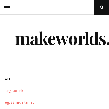
Skip
Ope
to
Sear
Popu
content
makeworlds
APi
king138 link
egp88 link alternatif