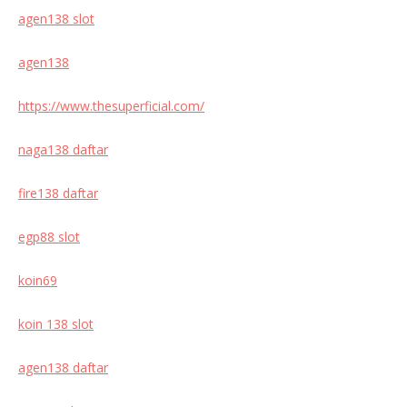
agen138 slot
agen138
https://www.thesuperficial.com/
naga138 daftar
fire138 daftar
egp88 slot
koin69
koin 138 slot
agen138 daftar