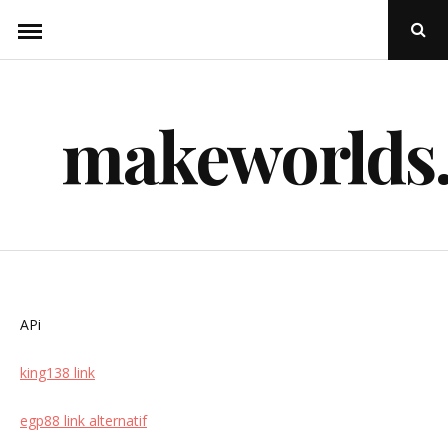
Skip
Ope
to
Sear
Popu
content
makeworlds
APi
king138 link
egp88 link alternatif