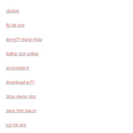
sbobet
fly 88 slot
dong77 đăng nhập
daftar slot online
les3soleils.fr
download w77
Situs demo slot
Situs Slot Gacor
pg138 slot