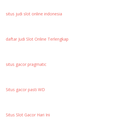
situs judi slot online indonesia
daftar Judi Slot Online Terlengkap
situs gacor pragmatic
Situs gacor pasti WD
Situs Slot Gacor Hari Ini