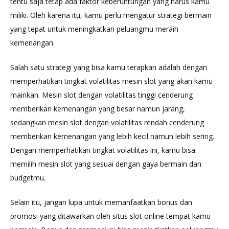
tentu saja tetap ada faktor keberuntungan yang harus kamu
miliki. Oleh karena itu, kamu perlu mengatur strategi bermain
yang tepat untuk meningkatkan peluangmu meraih
kemenangan.
Salah satu strategi yang bisa kamu terapkan adalah dengan
memperhatikan tingkat volatilitas mesin slot yang akan kamu
mainkan. Mesin slot dengan volatilitas tinggi cenderung
memberikan kemenangan yang besar namun jarang,
sedangkan mesin slot dengan volatilitas rendah cenderung
memberikan kemenangan yang lebih kecil namun lebih sering.
Dengan memperhatikan tingkat volatilitas ini, kamu bisa
memilih mesin slot yang sesuai dengan gaya bermain dan
budgetmu.
Selain itu, jangan lupa untuk memanfaatkan bonus dan
promosi yang ditawarkan oleh situs slot online tempat kamu