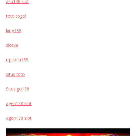
asu138 slot
toto togel
king138
slot88
rtp koin138
situs toto
Situs go138
agen138 slot
agen138 slot