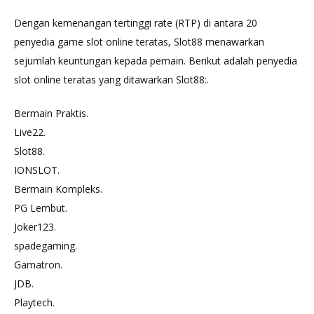
Dengan kemenangan tertinggi rate (RTP) di antara 20
penyedia game slot online teratas, Slot88 menawarkan
sejumlah keuntungan kepada pemain. Berikut adalah penyedia
slot online teratas yang ditawarkan Slot88:.
Bermain Praktis.
Live22.
Slot88.
IONSLOT.
Bermain Kompleks.
PG Lembut.
Joker123.
spadegaming.
Gamatron.
JDB.
Playtech.