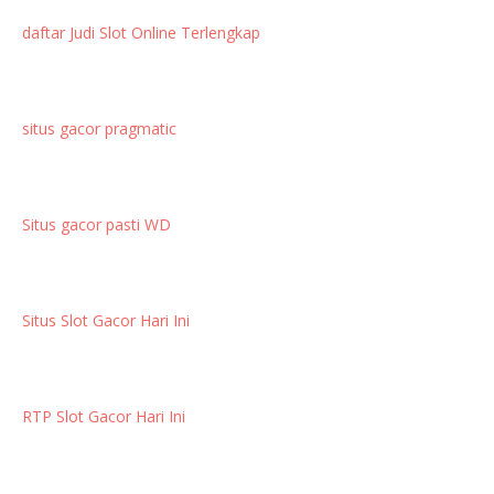
daftar Judi Slot Online Terlengkap
situs gacor pragmatic
Situs gacor pasti WD
Situs Slot Gacor Hari Ini
RTP Slot Gacor Hari Ini