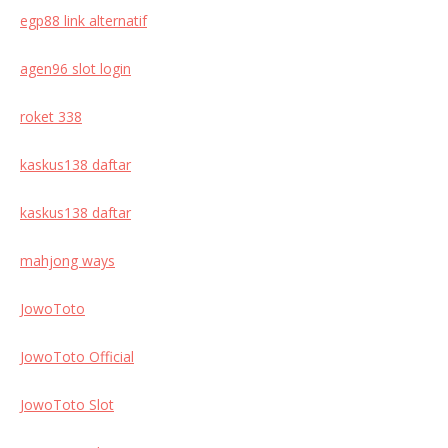
egp88 link alternatif
agen96 slot login
roket 338
kaskus138 daftar
kaskus138 daftar
mahjong ways
JowoToto
JowoToto Official
JowoToto Slot