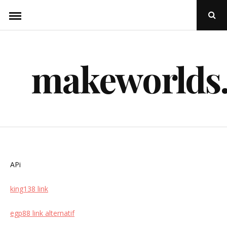
Skip
Ope
to
Sear
Popu
content
makeworlds
APi
king138 link
egp88 link alternatif