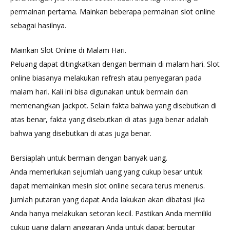
permainan pertama. Mainkan beberapa permainan slot online
sebagai hasilnya.
Mainkan Slot Online di Malam Hari.
Peluang dapat ditingkatkan dengan bermain di malam hari. Slot
online biasanya melakukan refresh atau penyegaran pada
malam hari. Kali ini bisa digunakan untuk bermain dan
memenangkan jackpot. Selain fakta bahwa yang disebutkan di
atas benar, fakta yang disebutkan di atas juga benar adalah
bahwa yang disebutkan di atas juga benar.
Bersiaplah untuk bermain dengan banyak uang.
Anda memerlukan sejumlah uang yang cukup besar untuk
dapat memainkan mesin slot online secara terus menerus.
Jumlah putaran yang dapat Anda lakukan akan dibatasi jika
Anda hanya melakukan setoran kecil. Pastikan Anda memiliki
cukup uang dalam anggaran Anda untuk dapat berputar