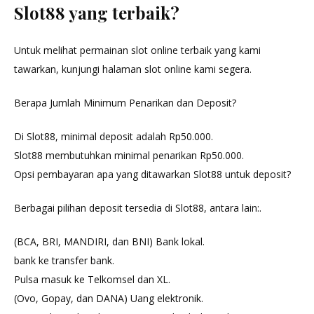
Slot88 yang terbaik?
Untuk melihat permainan slot online terbaik yang kami
tawarkan, kunjungi halaman slot online kami segera.
Berapa Jumlah Minimum Penarikan dan Deposit?
Di Slot88, minimal deposit adalah Rp50.000.
Slot88 membutuhkan minimal penarikan Rp50.000.
Opsi pembayaran apa yang ditawarkan Slot88 untuk deposit?
Berbagai pilihan deposit tersedia di Slot88, antara lain:.
(BCA, BRI, MANDIRI, dan BNI) Bank lokal.
bank ke transfer bank.
Pulsa masuk ke Telkomsel dan XL.
(Ovo, Gopay, dan DANA) Uang elektronik.