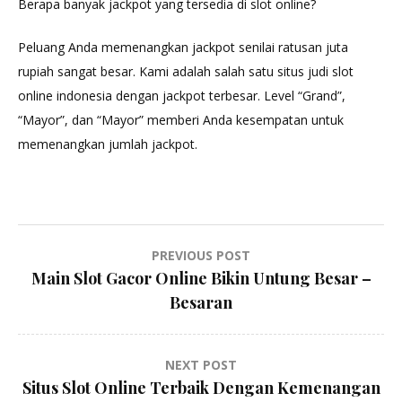
Berapa banyak jackpot yang tersedia di slot online?
Peluang Anda memenangkan jackpot senilai ratusan juta
rupiah sangat besar. Kami adalah salah satu situs judi slot
online indonesia dengan jackpot terbesar. Level “Grand”,
“Mayor”, dan “Mayor” memberi Anda kesempatan untuk
memenangkan jumlah jackpot.
N
PREVIOUS POST
Main Slot Gacor Online Bikin Untung Besar –
a
Besaran
v
i
NEXT POST
Situs Slot Online Terbaik Dengan Kemenangan
g