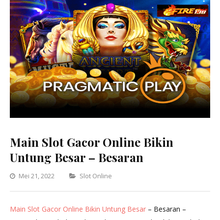
Main Slot Gacor Online Bikin
Untung Besar – Besaran
Categories
Mei 21, 2022
Slot Online
Main Slot Gacor Online Bikin Untung Besar
– Besaran –