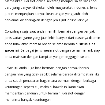
Memainkan judi slot online sekarang menjadi salah satu hobi
baru yang banyak dilakukan oleh masyarakat Indonesia. Jenis
judi ini menjanjikan banyak keuntungan yang jauh lebih
bervariasi dibandingkan dengan jenis judi online lainnya.
Contohnya saja saat anda memilih bermain dengan banyak
jenis variasi game yang jauh lebih banyak dari biasanya dijamin
anda tidak akan merasa bosan selama berada di
situs slot
gacor
ini. Berbagai jenis mesin slot dengan tema menarik siap
anda mainkan dengan tampilan yang menggugah selera.
Selain itu anda juga bisa bermain dengan banyak bonus
dengan nilai yang tidak sedikit selama berada di tempat ini. Jika
anda sudah penasaran bagaimana bermain dengan berbagai
keuntungan seperti itu, maka di bawah ini kami akan
memberikan panduan untuk bermain judi slot dengan
menerima banyak keuntungan.