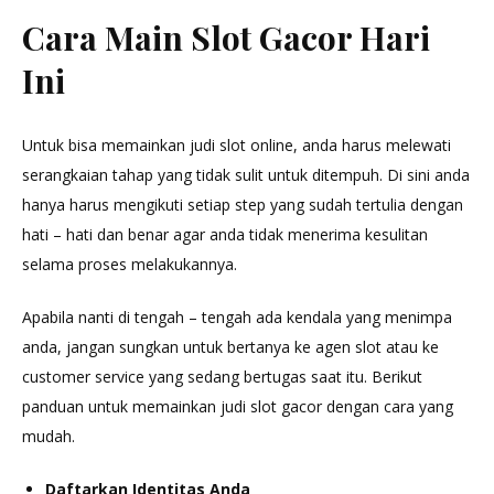
Cara Main Slot Gacor Hari
Ini
Untuk bisa memainkan judi slot online, anda harus melewati
serangkaian tahap yang tidak sulit untuk ditempuh. Di sini anda
hanya harus mengikuti setiap step yang sudah tertulia dengan
hati – hati dan benar agar anda tidak menerima kesulitan
selama proses melakukannya.
Apabila nanti di tengah – tengah ada kendala yang menimpa
anda, jangan sungkan untuk bertanya ke agen slot atau ke
customer service yang sedang bertugas saat itu. Berikut
panduan untuk memainkan judi slot gacor dengan cara yang
mudah.
Daftarkan Identitas Anda