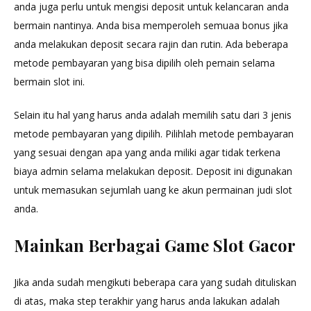
anda juga perlu untuk mengisi deposit untuk kelancaran anda
bermain nantinya. Anda bisa memperoleh semuaa bonus jika
anda melakukan deposit secara rajin dan rutin. Ada beberapa
metode pembayaran yang bisa dipilih oleh pemain selama
bermain slot ini.
Selain itu hal yang harus anda adalah memilih satu dari 3 jenis
metode pembayaran yang dipilih. Pilihlah metode pembayaran
yang sesuai dengan apa yang anda miliki agar tidak terkena
biaya admin selama melakukan deposit. Deposit ini digunakan
untuk memasukan sejumlah uang ke akun permainan judi slot
anda.
Mainkan Berbagai Game Slot Gacor
Jika anda sudah mengikuti beberapa cara yang sudah dituliskan
di atas, maka step terakhir yang harus anda lakukan adalah