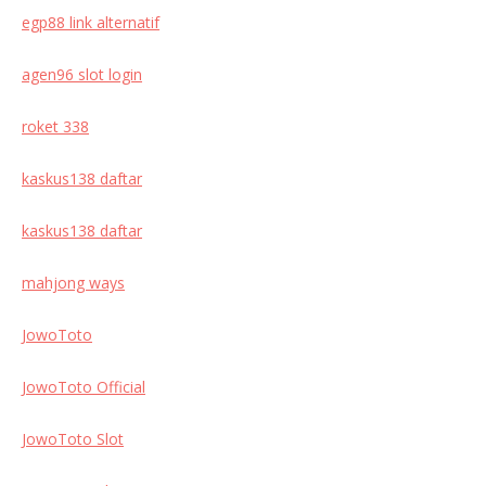
egp88 link alternatif
agen96 slot login
roket 338
kaskus138 daftar
kaskus138 daftar
mahjong ways
JowoToto
JowoToto Official
JowoToto Slot